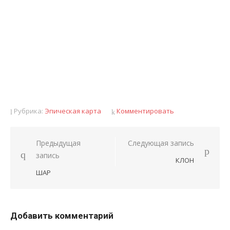
Рубрика:
Эпическая карта
Комментировать
Предыдущая
Следующая запись
Навигация
запись
КЛОН
по
ШАР
записям
Добавить комментарий