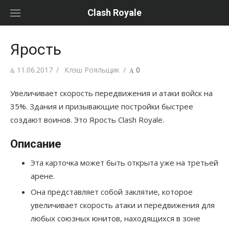
Перейти
Clash Royale
к
содержанию
Ярость
Posted
11.06.2017
Author
Клэш Рояльщик
0
on
Увеличивает скорость передвижения и атаки войск на
35%. Здания и призывающие постройки быстрее
создают воинов. Это Ярость Clash Royale.
Описание
Эта карточка может быть открыта уже на третьей
арене.
Она представляет собой заклятие, которое
увеличивает скорость атаки и передвижения для
любых союзных юнитов, находящихся в зоне