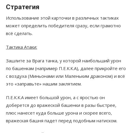
Стратегия
Использование этой карточки в различных тактиках
может определить победителя сразу, если грамотно
всё сделать.
Тактика Атаки:
Зашлите за Врага танка, у которой наибольший урон
по башенкам (например П.Е.К.К.А), далее прикройте его
с воздуха (Миньонами или Маленьким драконом) и всё
это «заправьте» нашим заклятием.
П.Е.К.К.А имеет большой урон, а с яростью он
доберется до вражеской башенки в разы быстрее,
плюс нанесет куда больше урона и скорее всего,
вражеская башня падет перед подобным натиском.