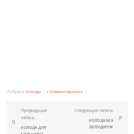
Рубрика:
Колоды
Комментировать
Предыдущая
Следующая запись
Навигация
запись
КОЛОДА БЕЗ
по
ЛЕГЕНДАРОК
КОЛОДА ДЛЯ
записям
БОЛЬШОГО