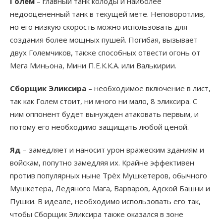
Голем
– главный танк колоды и наиболее
недооцененный танк в текущей мете. Неповоротлив,
но его низкую скорость можно использовать для
создания более мощных пушей. Погибая, вызывает
двух Големчиков, также способных отвести огонь от
Мега Миньона, Мини П.Е.К.К.А. или Валькирии.
Сборщик Эликсира
– необходимое включение в лист,
так как Голем стоит, ни много ни мало, 8 эликсира. С
ним оппонент будет вынужден атаковать первым, и
потому его необходимо защищать любой ценой.
Яд
– замедляет и наносит урон вражеским зданиям и
войскам, попутно замедляя их. Крайне эффективен
против популярных ныне Трёх Мушкетеров, обычного
Мушкетера, Ледяного Мага, Варваров, Адской Башни и
Пушки. В идеале, необходимо использовать его так,
чтобы Сборщик Эликсира также оказался в зоне