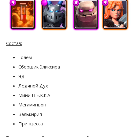
Состав:
Голем
Сборщик Эликсира
Яд
Ледяной Дух
Мини П.Е.К.К.А
Мегаминьон
Валькирия
Принцесса