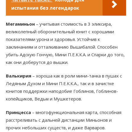
испытания без легендарок
Мегаминьон
– учитывая стоимость в 3 эликсира,
великолепный оборонительный юнит с хорошими
показателями урона и здоровья. Устойчив к
заклинаниям и отталкиванию Вышибалой. Способен
убить Адскую Гончую, Мини П.Е.К.К.А. и Спарки до того,
как они доберутся до вышки.
Валькирия
– хороша как в роли мини-танка в пушах с
Ледяным Духом и Мини П.Е.К.К.А., так и в зачистке
юнитов поддержки наподобие Гоблинов, Гоблинов-
копейщиков, Ведьм и Мушкетеров.
Принцесса
– многофункциональная карта, способная
расстреливать с дальней дистанции Миньонов и
прочих небольших существ, и даже Варваров.