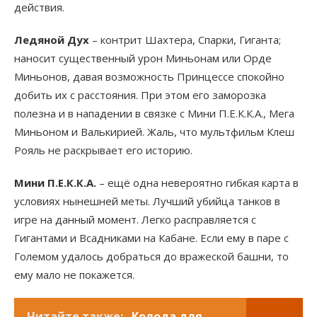
действия.
Ледяной Дух
– контрит Шахтера, Спарки, Гиганта;
наносит существенный урон Миньонам или Орде
Миньонов, давая возможность Принцессе спокойно
добить их с расстояния. При этом его заморозка
полезна и в нападении в связке с Мини П.Е.К.К.А., Мега
Миньоном и Валькирией. Жаль, что мультфильм Клеш
Рояль не раскрывает его историю.
Мини П.Е.К.К.А.
– ещё одна невероятно гибкая карта в
условиях нынешней меты. Лучший убийца танков в
игре на данный момент. Легко расправляется с
Гигантами и Всадниками на Кабане. Если ему в паре с
Големом удалось добраться до вражеской башни, то
ему мало не покажется.
Читайте также:
Колода для