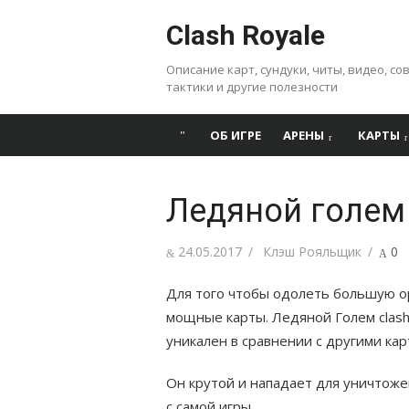
Перейти
Clash Royale
к
содержанию
Описание карт, сундуки, читы, видео, со
тактики и другие полезности
ОБ ИГРЕ
АРЕНЫ
КАРТЫ
Ледяной голем
Posted
24.05.2017
Author
Клэш Рояльщик
0
on
Для того чтобы одолеть большую о
мощные карты. Ледяной Голем clash 
уникален в сравнении с другими кар
Он крутой и нападает для уничтоже
с самой игры.