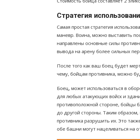
Стоимость бойца составляет 2 эликс
Стратегия использован
Самая простая стратегия использов
маневр. Воина, можно выставить по
направлены основные силы противни
вывода на арену более сильных пер
После того как ваш боец будет мерт
чему, бойцам противника, можно б
Боец, может использоваться в обо
для любых атакующих войск и зданий
противоположной стороне, бойцы б
до другой стороны. Таким образом,
противника разрушить их. Это также
обе башни могут нацеливаться на о