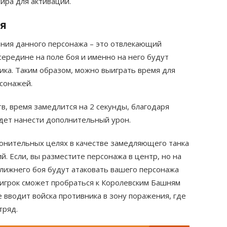
ира для активации.
ия
ания данного персонажа – это отвлекающий
середине на поле боя и именно на него будут
ка. Таким образом, можно выиграть время для
сонажей.
c
в, время замедлится на 2 секунды, благодаря
Д
удет нанести дополнительный урон.
ронительных целях в качестве замедляющего танка
. Если, вы разместите персонажа в центр, но на
лижнего боя будут атаковать вашего персонажа
 игрок сможет пробраться к Королевским Башням
 вводит войска противника в зону поражения, где
тряд.