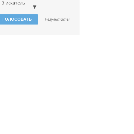
3 искатель
мастер 1
Результаты
Абсолютный чемпион
мастер 2
Варварская арена
Да
Только начил играть
арена смерти
Твоя мать шлюха
Бомбануло!
Электрическая долина
ппырыке
пердежная зона
Шахта
Кухня палача