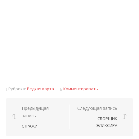
Рубрика:
Редкая карта
Комментировать
Предыдущая
Следующая запись
Навигация
запись
СБОРЩИК
по
ЭЛИКСИРА
СТРАЖИ
записям