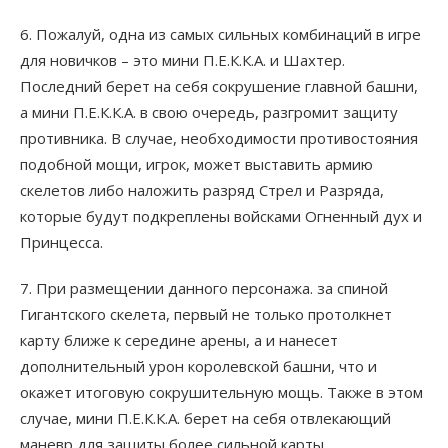
6. Пожалуй, одна из самых сильных комбинаций в игре
для новичков – это мини П.Е.К.К.А. и Шахтер.
Последний берет на себя сокрушение главной башни,
а мини П.Е.К.К.А. в свою очередь, разгромит защиту
противника. В случае, необходимости противостояния
подобной мощи, игрок, может выставить армию
скелетов либо наложить разряд Стрел и Разряда,
которые будут подкреплены войсками Огненный дух и
Принцесса.
7. При размещении данного персонажа. за спиной
Гигантского скелета, первый не только протолкнет
карту ближе к середине арены, а и нанесет
дополнительный урон королевской башни, что и
окажет итоговую сокрушительную мощь. Также в этом
случае, мини П.Е.К.К.А. берет на себя отвлекающий
маневр для защиты более сильной карты.