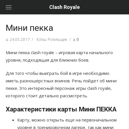
Перейти
Clash Royale
к
содержанию
Мини пекка
Posted
24.05.2017
Author
Клэш Рояльщик
0
on
Мини пекка clash royale – игровая карта начального
уровня, подходящая для ближних боев.
Для того чтобы выиграть бой в игре необходимо
иметь разношёрстных воинов. Речь пойдет об мини
пекке. Это интересный персонаж игры clash royale,
которого стоит детально рассмотреть.
Характеристики карты Мини ПЕККА
Карту, можно открыть еще на первоначальном
уровне в тренировочном лагере, так как мини