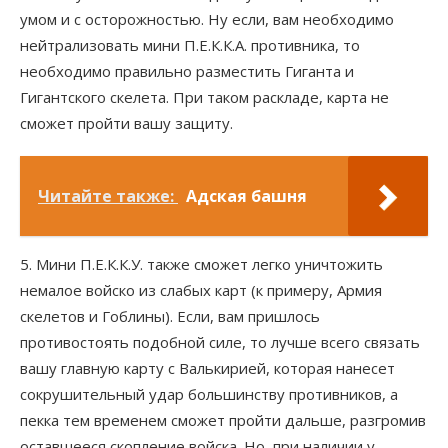
умом и с осторожностью. Ну если, вам необходимо
нейтрализовать мини П.Е.К.К.А. противника, то
необходимо правильно разместить Гиганта и
Гигантского скелета. При таком раскладе, карта не
сможет пройти вашу защиту.
Читайте также:
Адская башня
5. Мини П.Е.К.К.У. также сможет легко уничтожить
немалое войско из слабых карт (к примеру, Армия
скелетов и Гоблины). Если, вам пришлось
противостоять подобной силе, то лучше всего связать
вашу главную карту с Валькирией, которая нанесет
сокрушительный удар большинству противников, а
пекка тем временем сможет пройти дальше, разгромив
оставшееся скопление войска. Но, при наличии у