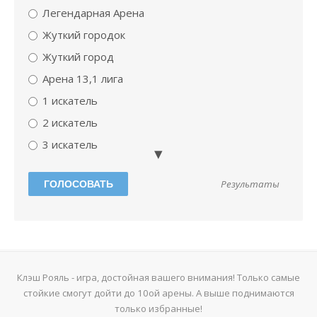
Легендарная Арена
Жуткий городок
Жуткий город
Арена 13,1 лига
1 искатель
2 искатель
3 искатель
мастер 1
Результаты
Абсолютный чемпион
мастер 2
Варварская арена
Да
Только начил играть
Клэш Рояль - игра, достойная вашего внимания! Только самые
стойкие смогут дойти до 10ой арены. А выше поднимаются
арена смерти
только избранные!